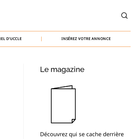
welcome@baammedia.be
bernard@baammedia.be
EL D’UCCLE
INSÉREZ VOTRE ANNONCE
jennifer@baammedia.be
welcome@baammedia.be
Le magazine
bernard@baammedia.be
jennifer@baammedia.be
Découvrez qui se cache derrière