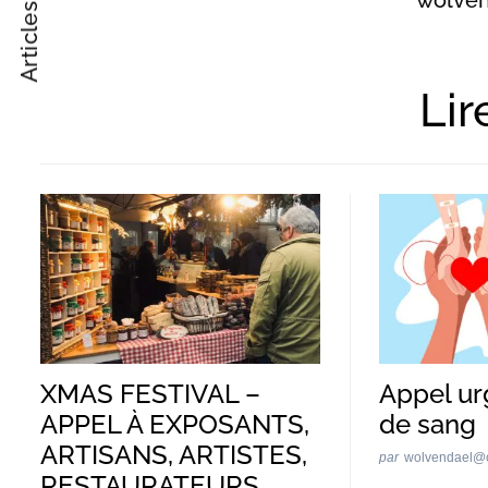
Articles suivant
Post
Navigation
Lir
XMAS FESTIVAL –
Appel ur
APPEL À EXPOSANTS,
de sang
ARTISANS, ARTISTES,
par
wolvendael@
RESTAURATEURS…