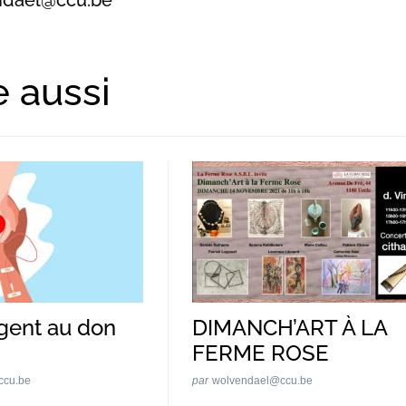
e aussi
gent au don
DIMANCH’ART À LA
FERME ROSE
ccu.be
par
wolvendael@ccu.be