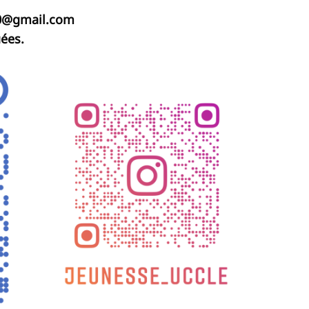
0@gmail.com
uées.