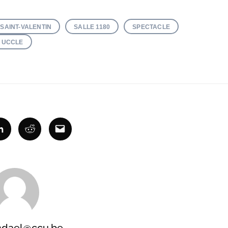
SAINT-VALENTIN
SALLE 1180
SPECTACLE
UCCLE
ok
Linkedin
Reddit
Email
ndael@ccu.be