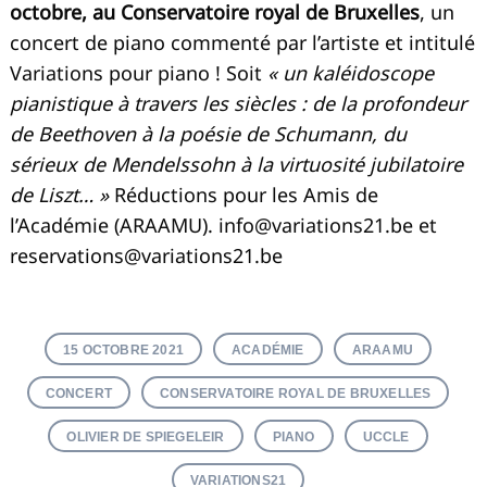
octobre, au Conservatoire royal de Bruxelles
, un
concert de piano commenté par l’artiste et intitulé
Variations pour piano ! Soit
« un kaléidoscope
pianistique à travers les siècles : de la profondeur
de Beethoven à la poésie de Schumann, du
sérieux de Mendelssohn à la virtuosité jubilatoire
de Liszt… »
Réductions pour les Amis de
l’Académie (ARAAMU).
info@variations21.be
et
reservations@variations21.be
15 OCTOBRE 2021
ACADÉMIE
ARAAMU
CONCERT
CONSERVATOIRE ROYAL DE BRUXELLES
OLIVIER DE SPIEGELEIR
PIANO
UCCLE
VARIATIONS21