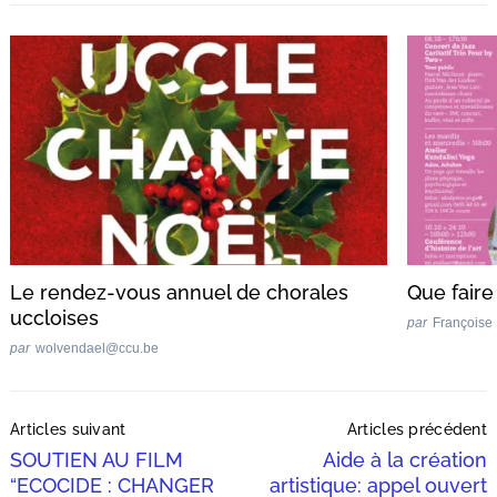
Le rendez-vous annuel de chorales
Que faire
uccloises
par
Françoise
par
wolvendael@ccu.be
Post
Articles suivant
Articles précédent
Navigation
SOUTIEN AU FILM
Aide à la création
“ECOCIDE : CHANGER
artistique: appel ouvert