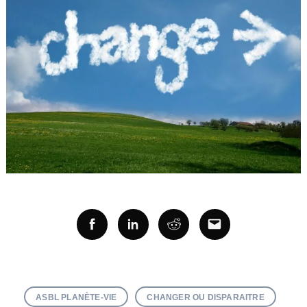
Facebook
Linkedin
Reddit
Email
ASBL PLANÈTE-VIE
CHANGER OU DISPARAITRE