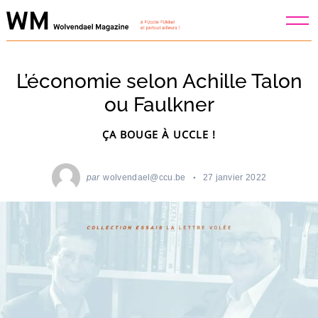
Skip
to
content
L’économie selon Achille Talon
ou Faulkner
ÇA BOUGE À UCCLE !
par
wolvendael@ccu.be
27 janvier 2022