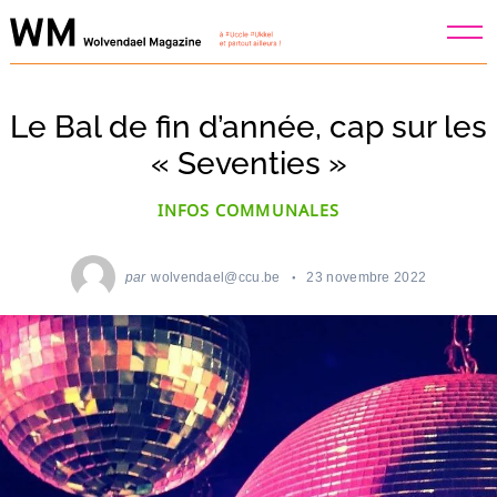
Skip
to
content
Le Bal de fin d’année, cap sur les
« Seventies »
INFOS COMMUNALES
par
wolvendael@ccu.be
23 novembre 2022