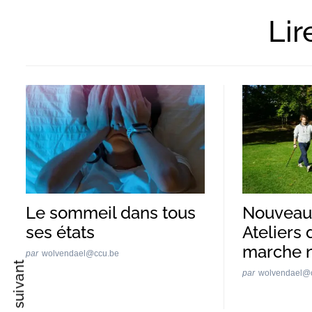
Lir
Recherche
pour
:
Le sommeil dans tous
Nouveau 
ses états
Ateliers d
marche 
par
wolvendael@ccu.be
par
wolvendael@