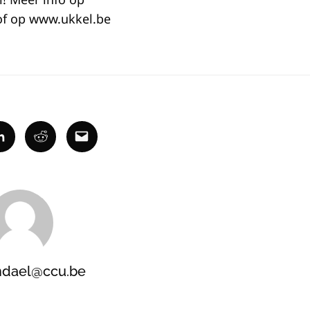
f op www.ukkel.be
ok
Linkedin
Reddit
Email
ndael@ccu.be