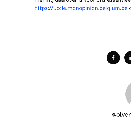
https://uccle.monopinion.belgium.be
o
Facebo
wolve