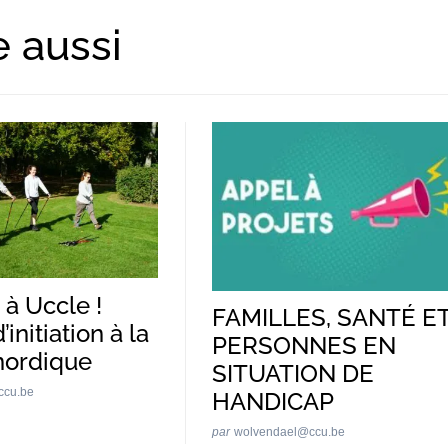
e aussi
à Uccle !
FAMILLES, SANTÉ E
’initiation à la
PERSONNES EN
nordique
SITUATION DE
ccu.be
HANDICAP
par
wolvendael@ccu.be