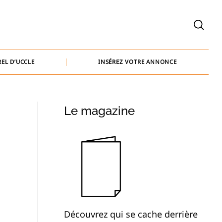
welcome@baammedia.be
bernard@baammedia.be
EL D’UCCLE
INSÉREZ VOTRE ANNONCE
jennifer@baammedia.be
welcome@baammedia.be
Le magazine
bernard@baammedia.be
jennifer@baammedia.be
Découvrez qui se cache derrière