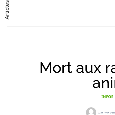
Articles suivant
Post
Navigation
Mort aux r
an
INFOS
par
wolve