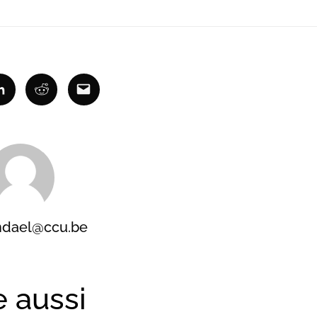
ok
Linkedin
Reddit
Email
ndael@ccu.be
e aussi