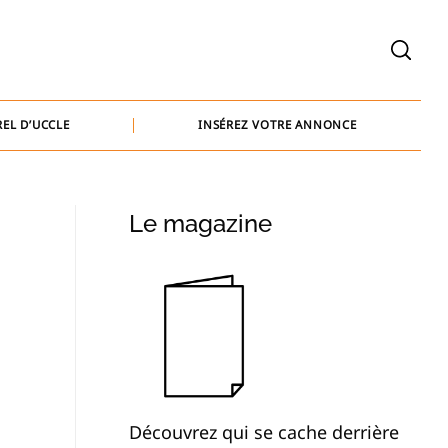
welcome@baammedia.be
bernard@baammedia.be
EL D’UCCLE
INSÉREZ VOTRE ANNONCE
jennifer@baammedia.be
welcome@baammedia.be
Le magazine
bernard@baammedia.be
jennifer@baammedia.be
Découvrez qui se cache derrière