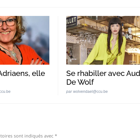
Adriaens, elle
Se rhabiller avec Au
De Wolf
ccu.be
par
wolvendael@ccu.be
toires sont indiqués avec
*