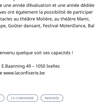
ne une année d’évaluation et une année dédiée
èves ont également la possibilité de participer
ectacles au théâtre Molière, au théâtre Mami,
pe, Goûter dansant, Festival MolenDance, Bal
ienvenu quelque soit ses capacités !
 E.Baanning 49 – 1050 Ixelles
be
www.laconfiserie.be
S
LA CONFISERIE
RENTRÉE