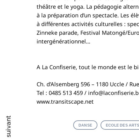
théâtre et le yoga. La pédagogie alter
à la préparation d’un spectacle. Les él
à différentes activités culturelles : sp
Recherche
Zinneke parade, Festival Matongé/Euro
pour
:
intergénérationnel…
A La Confiserie, tout le monde est le b
Ch. d’Alsemberg 596 – 1180 Uccle / Rue
Tel : 0485 513 459 /
info@laconfiserie.
www.transitscape.net
DANSE
ECOLE DES ART