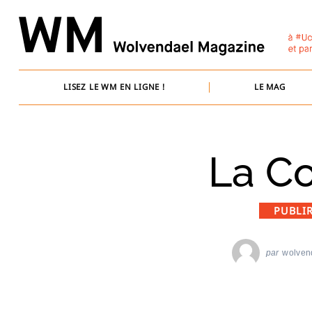
Skip
to
content
LISEZ LE WM EN LIGNE !
LE MAG
La Co
PUBLI
par
wolven