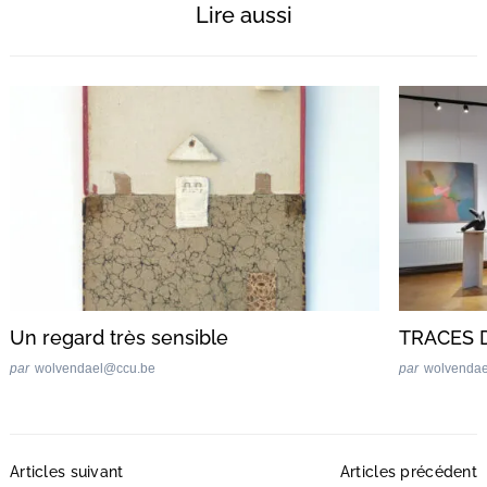
Lire aussi
Un regard très sensible
TRACES 
par
wolvendael@ccu.be
par
wolvenda
Post
Articles suivant
Articles précédent
Navigation