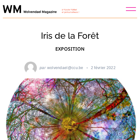
Skip
to
content
Iris de la Forêt
EXPOSITION
par
wolvendael@ccu.be
2 février 2022