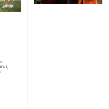
rt
MENT,
u