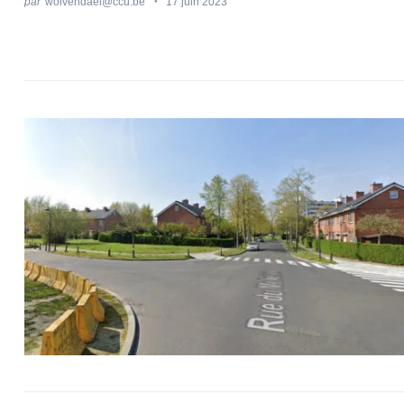
par
wolvendael@ccu.be
17 juin 2023