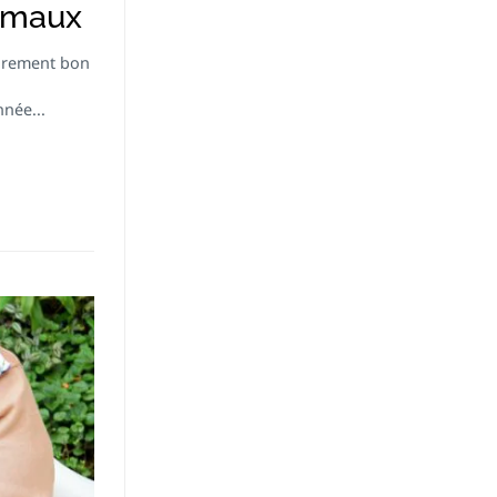
nimaux
rarement bon
née...