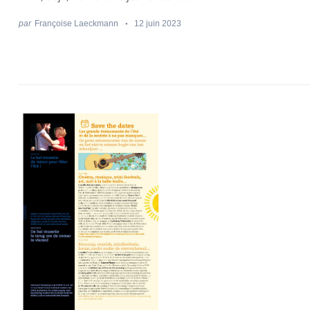
par
Françoise Laeckmann
12 juin 2023