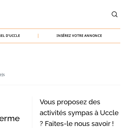
welcome@baammedia.be
bernard@baammedia.be
EL D’UCCLE
INSÉREZ VOTRE ANNONCE
jennifer@baammedia.be
welcome@baammedia.be
bernard@baammedia.be
e)s
jennifer@baammedia.be
Vous proposez des
activités sympas à Uccle
Ferme
? Faites-le nous savoir !