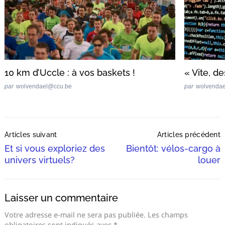
10 km d’Uccle : à vos baskets !
« Vite, d
par
wolvendael@ccu.be
par
wolvenda
Post
Articles suivant
Articles précédent
Navigation
Et si vous exploriez des
Bientôt: vélos-cargo à
univers virtuels?
louer
Laisser un commentaire
Votre adresse e-mail ne sera pas publiée.
Les champs
obligatoires sont indiqués avec
*