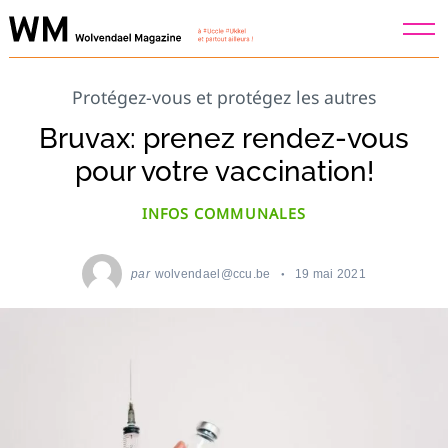
Skip
to
content
Protégez-vous et protégez les autres
Bruvax: prenez rendez-vous
pour votre vaccination!
INFOS COMMUNALES
par
wolvendael@ccu.be
19 mai 2021