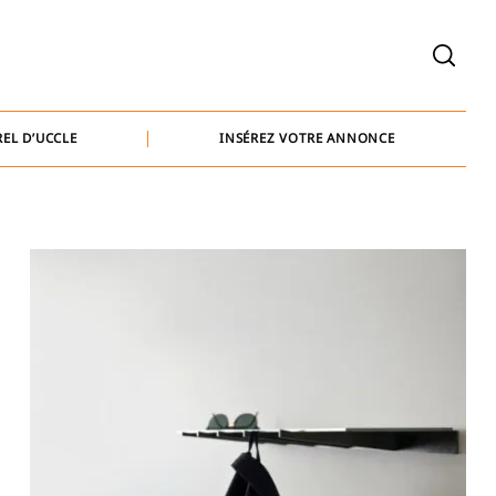
welcome@baammedia.be
bernard@baammedia.be
EL D’UCCLE
INSÉREZ VOTRE ANNONCE
jennifer@baammedia.be
welcome@baammedia.be
bernard@baammedia.be
jennifer@baammedia.be