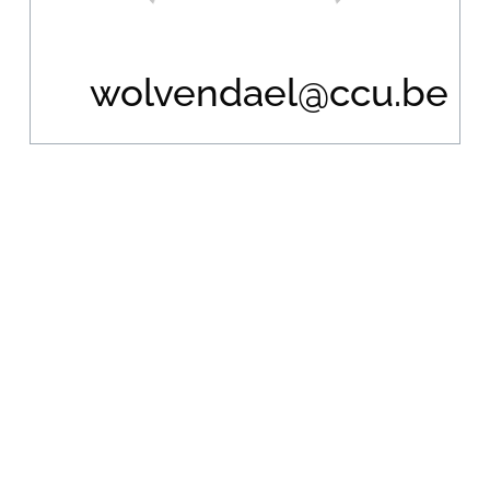
wolvendael@ccu.be
Recherche
pour
: