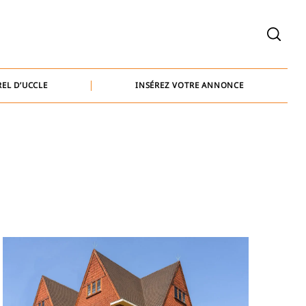
welcome@baammedia.be
bernard@baammedia.be
EL D’UCCLE
INSÉREZ VOTRE ANNONCE
jennifer@baammedia.be
welcome@baammedia.be
bernard@baammedia.be
jennifer@baammedia.be