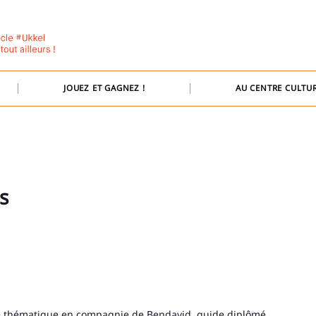
JOUEZ ET GAGNEZ !
AU CENTRE CULTUR
s
de thématique en compagnie de Bendavid, guide diplômé