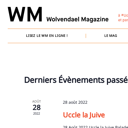
Skip
to
content
LISEZ LE WM EN LIGNE !
LE MAG
Derniers Évènements passé
AOÛT
28 août 2022
28
Uccle la Juive
2022
28 Août 2022 Uccle la Juive Bala