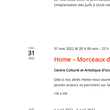
L’implantation des Juifs à Uccle n
MAI
31 mai 2022 @ 20 h 00 min
-
22 h
31
Home – Morceaux de
2022
Recherche
pour
Centre Culturel et Artistique d'Uc
:
Ode à nos aînés Home nous ouvre l
jeunes acteurs se penchent sur la v
10€ à 20€
AVR
1 avril 2022
-
3 avril 2022