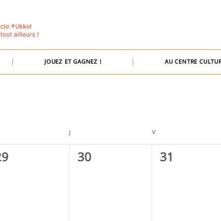
JOUEZ ET GAGNEZ !
AU CENTRE CULTUR
RCREDI
J
JEUDI
V
VENDREDI
0
0
0
29
30
31
évènement,
évènement,
évènement