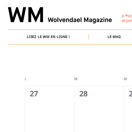
Skip
to
content
LISEZ LE WM EN LIGNE !
LE MAG
Calendrier
L
LUNDI
M
MARDI
M
ME
de
0
0
27
28
évènement,
évènement,
Évènements