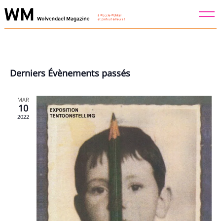
Skip
to
content
Derniers Évènements passés
MAR
10
2022
Recherche
pour
: