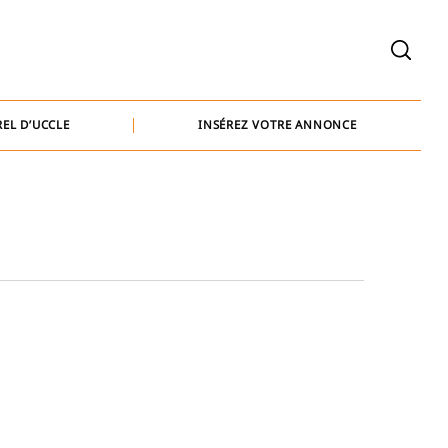
welcome@baammedia.be
bernard@baammedia.be
EL D’UCCLE
INSÉREZ VOTRE ANNONCE
jennifer@baammedia.be
welcome@baammedia.be
bernard@baammedia.be
jennifer@baammedia.be