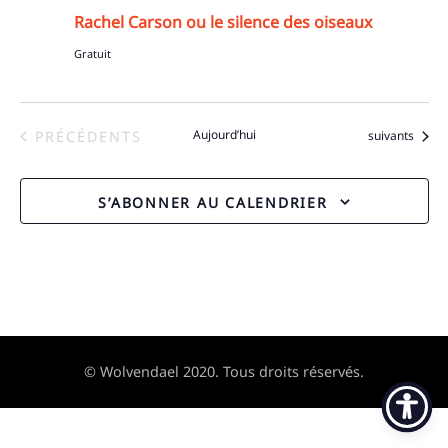
Rachel Carson ou le silence des oiseaux
Gratuit
ÉVÈNEMENTS
Aujourd’hui
Évènements
PRÉCÉDENTS
suivants
S’ABONNER AU CALENDRIER
© Wolvendael 2020. Tous droits réservés.