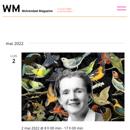
Skip
to
content
mai 2022
LUN
2
Recherche
pour
:
2 mai 2022 @ 8 h 00 min
-
17 h 00 min