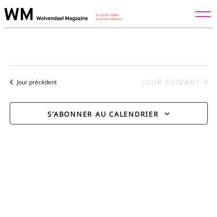
Skip
to
content
JOUR SUIVANT
Jour précédent
S’ABONNER AU CALENDRIER
Recherche
pour
: