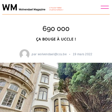
Skip
to
content
690 000
ÇA BOUGE À UCCLE !
par
wolvendael@ccu.be
19 mars 2022