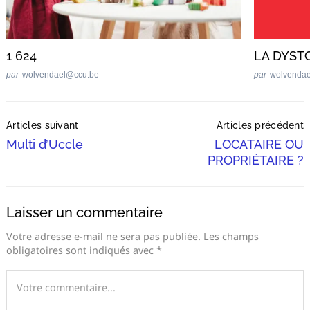
:
1 624
LA DYSTO
par
wolvendael@ccu.be
par
wolvenda
Post
Articles suivant
Articles précédent
Navigation
Multi d’Uccle
LOCATAIRE OU
PROPRIÉTAIRE ?
Laisser un commentaire
Votre adresse e-mail ne sera pas publiée.
Les champs
obligatoires sont indiqués avec
*