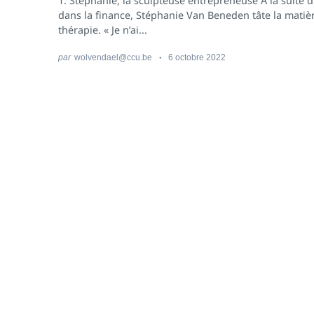
1. Stéphanie, la sculpteuse entrepreneuse À la suite 
dans la finance, Stéphanie Van Beneden tâte la matièr
thérapie. « Je n’ai...
par
wolvendael@ccu.be
6 octobre 2022