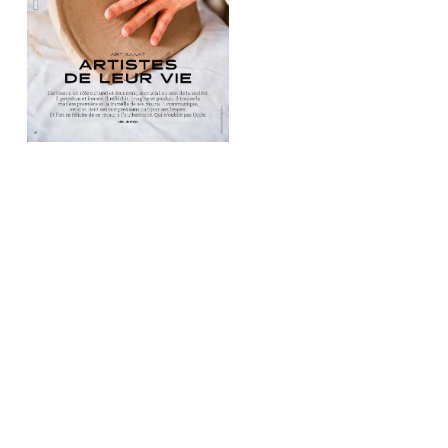
Recherche
pour
: