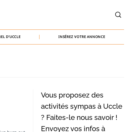
welcome@baammedia.be
bernard@baammedia.be
EL D’UCCLE
INSÉREZ VOTRE ANNONCE
jennifer@baammedia.be
welcome@baammedia.be
bernard@baammedia.be
jennifer@baammedia.be
Vous proposez des
activités sympas à Uccle
? Faites-le nous savoir !
Envoyez vos infos à