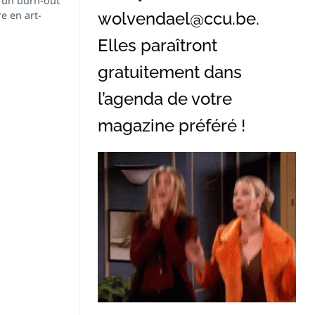
d’un burn-out
e en art-
wolvendael@ccu.be
.
Elles paraîtront
gratuitement dans
l’agenda de votre
magazine préféré !