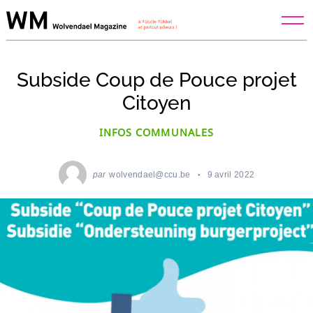
Skip
to
content
Subside Coup de Pouce projet
Citoyen
INFOS COMMUNALES
par
wolvendael@ccu.be
9 avril 2022