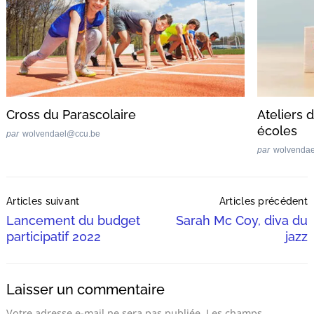
Cross du Parascolaire
Ateliers 
écoles
par
wolvendael@ccu.be
par
wolvenda
Post
Articles suivant
Articles précédent
Navigation
Lancement du budget
Sarah Mc Coy, diva du
participatif 2022
jazz
Laisser un commentaire
Votre adresse e-mail ne sera pas publiée.
Les champs