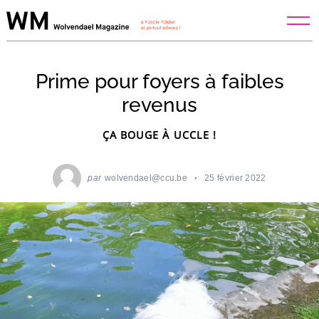
Skip
to
content
Prime pour foyers à faibles
revenus
ÇA BOUGE À UCCLE !
par
wolvendael@ccu.be
25 février 2022