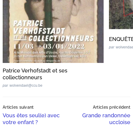
Recherche
pour
:
ENQUÊTE
par
wolvenda
Patrice Verhofstadt et ses
collectionneurs
par
wolvendael@ccu.be
Post
Articles suivant
Articles précédent
Navigation
Vous êtes seul(e) avec
Grande randonnée
votre enfant ?
uccloise