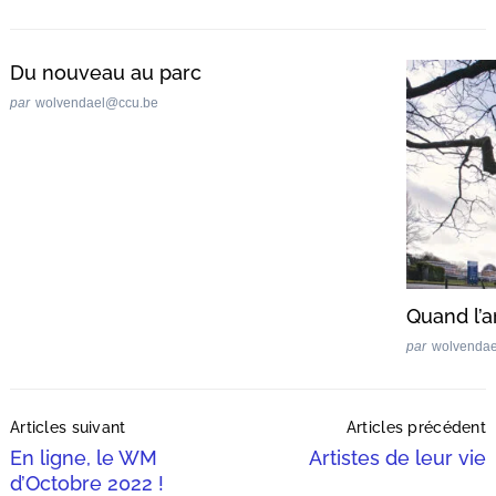
Du nouveau au parc
par
wolvendael@ccu.be
Quand l’a
par
wolvenda
Post
Articles suivant
Articles précédent
Navigation
En ligne, le WM
Artistes de leur vie
d’Octobre 2022 !