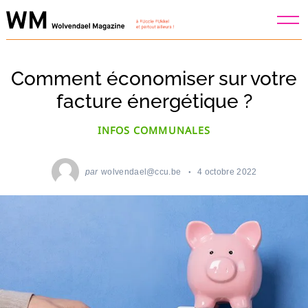
Skip
to
content
Comment économiser sur votre
facture énergétique ?
INFOS COMMUNALES
par
wolvendael@ccu.be
4 octobre 2022