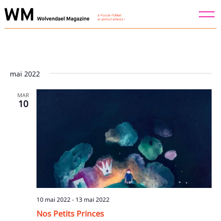
Skip
to
content
mai 2022
MAR
10
Recherche
pour
10 mai 2022
-
13 mai 2022
:
Nos Petits Princes