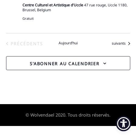
Centre Culturel et Artistique d'Uccle
47 rue rouge, Uccle 1180,
Brussel, Belgium
Gratuit
ÉVÈNEMENTS
Aujourd’hui
Évènements
PRÉCÉDENTS
suivants
S’ABONNER AU CALENDRIER
© Wolvendael 2020. Tous droits réservés.