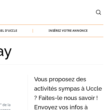
welcome@baammedia.be
bernard@baammedia.be
EL D’UCCLE
INSÉREZ VOTRE ANNONCE
jennifer@baammedia.be
ay
welcome@baammedia.be
bernard@baammedia.be
jennifer@baammedia.be
Vous proposez des
activités sympas à Uccle
? Faites-le nous savoir !
” de la
Envoyez vos infos à
escence