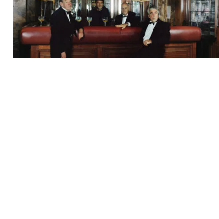
Recherche
pour
: