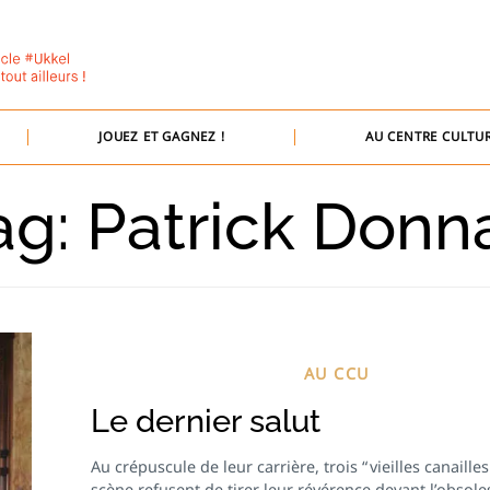
JOUEZ ET GAGNEZ !
AU CENTRE CULTUR
ag: Patrick Donn
AU CCU
Le dernier salut
Au crépuscule de leur carrière, trois “ vieilles canailles 
scène refusent de tirer leur révérence devant l’obsol