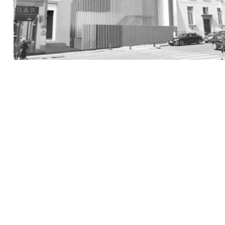
Recherche
pour
: