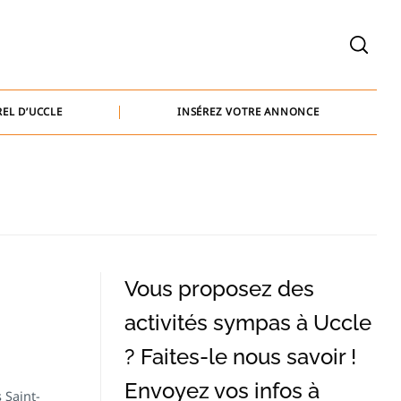
welcome@baammedia.be
bernard@baammedia.be
EL D’UCCLE
INSÉREZ VOTRE ANNONCE
jennifer@baammedia.be
welcome@baammedia.be
bernard@baammedia.be
jennifer@baammedia.be
Vous proposez des
activités sympas à Uccle
? Faites-le nous savoir !
Envoyez vos infos à
 Saint-