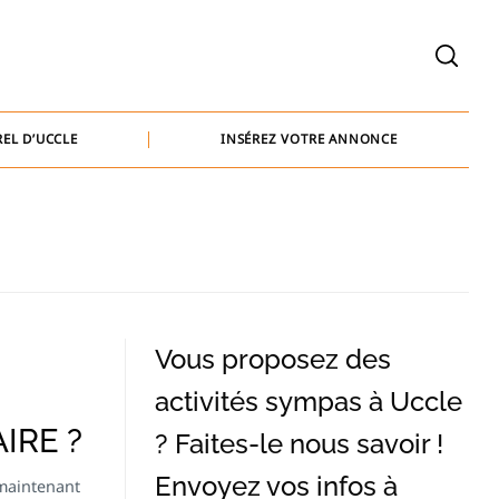
welcome@baammedia.be
bernard@baammedia.be
EL D’UCCLE
INSÉREZ VOTRE ANNONCE
jennifer@baammedia.be
welcome@baammedia.be
bernard@baammedia.be
jennifer@baammedia.be
Vous proposez des
activités sympas à Uccle
IRE ?
? Faites-le nous savoir !
Envoyez vos infos à
 maintenant