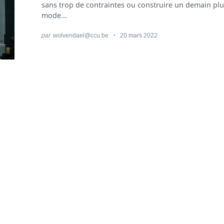
sans trop de contraintes ou construire un demain plu
mode...
par
wolvendael@ccu.be
20 mars 2022