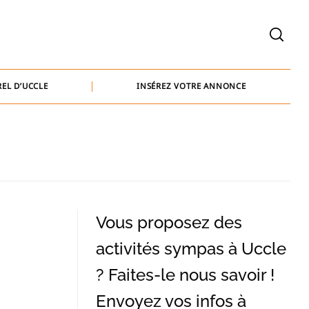
welcome@baammedia.be
bernard@baammedia.be
EL D’UCCLE
INSÉREZ VOTRE ANNONCE
jennifer@baammedia.be
welcome@baammedia.be
bernard@baammedia.be
jennifer@baammedia.be
Vous proposez des
activités sympas à Uccle
? Faites-le nous savoir !
Envoyez vos infos à