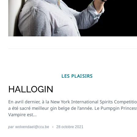
Recherche
pour
:
LES PLAISIRS
HALLOGIN
En avril dernier, à la New York International Spirits Competition
a été sacré meilleur gin belge de l’année. Le Pumpgin Princes
Vampire est...
par
wolvendael@ccu.be
28 octobre 2021