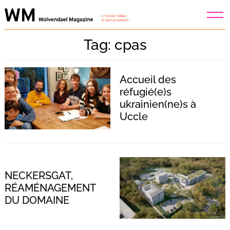
Skip
to
content
Tag: cpas
Accueil des
réfugié(e)s
ukrainien(ne)s à
Uccle
NECKERSGAT,
RÉAMÉNAGEMENT
DU DOMAINE