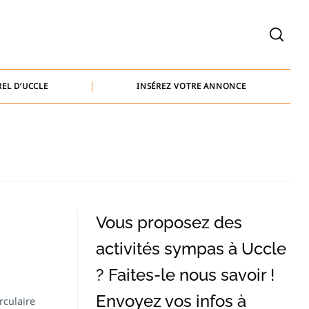
welcome@baammedia.be
bernard@baammedia.be
EL D’UCCLE
INSÉREZ VOTRE ANNONCE
jennifer@baammedia.be
welcome@baammedia.be
bernard@baammedia.be
jennifer@baammedia.be
Vous proposez des
activités sympas à Uccle
? Faites-le nous savoir !
Envoyez vos infos à
rculaire