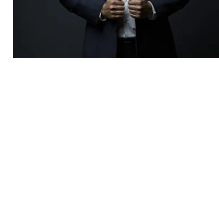
Recherche
pour
: