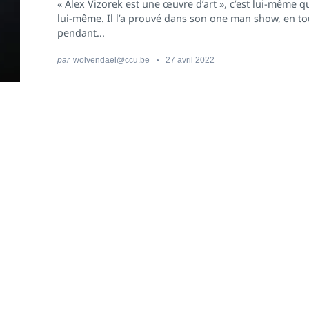
« Alex Vizorek est une œuvre d’art », c’est lui-même qu
lui-même. Il l’a prouvé dans son one man show, en t
pendant...
par
wolvendael@ccu.be
27 avril 2022