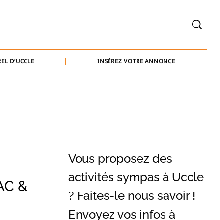
welcome@baammedia.be
bernard@baammedia.be
EL D’UCCLE
INSÉREZ VOTRE ANNONCE
jennifer@baammedia.be
welcome@baammedia.be
bernard@baammedia.be
jennifer@baammedia.be
Vous proposez des
activités sympas à Uccle
AC &
? Faites-le nous savoir !
Envoyez vos infos à