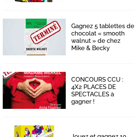
Gagnez 5 tablettes de
chocolat « smooth
walnut » de chez
Mike & Becky
Recherche
CONCOURS CCU :
pour
:
4X2 PLACES DE
SPECTACLES à
gagner !
Jouez et gagnez 10