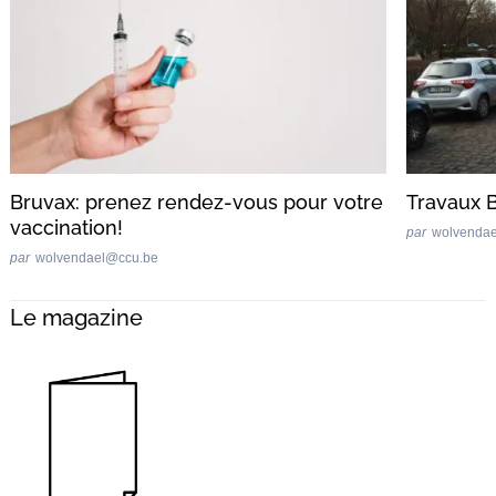
Bruvax: prenez rendez-vous pour votre
Travaux 
vaccination!
par
wolvenda
par
wolvendael@ccu.be
Le magazine