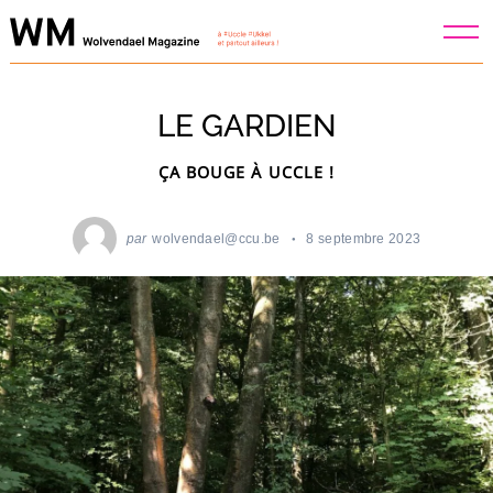
Skip
to
content
LE GARDIEN
ÇA BOUGE À UCCLE !
par
wolvendael@ccu.be
8 septembre 2023