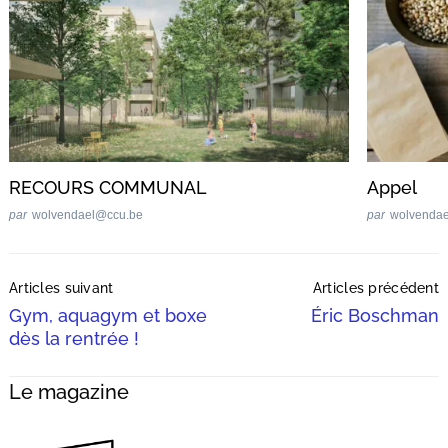
RECOURS COMMUNAL
Appel
par
wolvendael@ccu.be
par
wolvenda
Post
Articles suivant
Articles précédent
Navigation
Gym, aquagym et boxe
Éric Boschman
dès la rentrée !
Le magazine