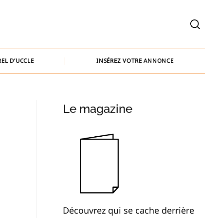
welcome@baammedia.be
bernard@baammedia.be
EL D’UCCLE
INSÉREZ VOTRE ANNONCE
jennifer@baammedia.be
welcome@baammedia.be
Le magazine
bernard@baammedia.be
jennifer@baammedia.be
Découvrez qui se cache derrière