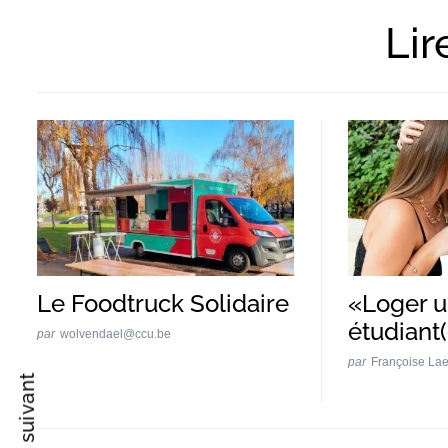
Lir
Recherche
pour
:
Le Foodtruck Solidaire
«Loger u
étudiant(
par
wolvendael@ccu.be
par
Françoise La