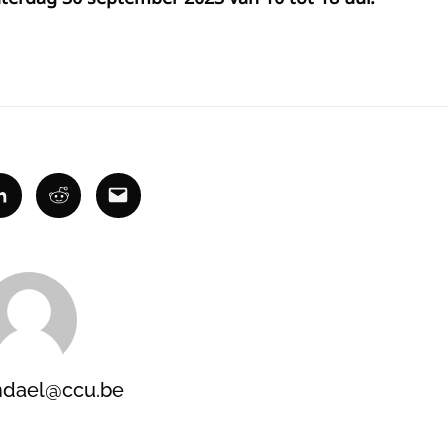
ok
Linkedin
Reddit
Email
ndael@ccu.be