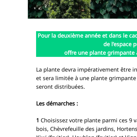
Pour la deuxième année et dans le cadr
de l’espace p
offre une plante grimpante à
La plante devra impérativement être ins
et sera limitée à une plante grimpante
seront distribuées.
Les démarches :
1
Choisissez votre plante parmi ces 9 v
bois, Chèvrefeuille des jardins, Hortensi