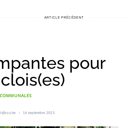
ARTICLE PRÉCÉDENT
impantes pour
clois(es)
 COMMUNALES
el@ccu.be
14 septembre 2023