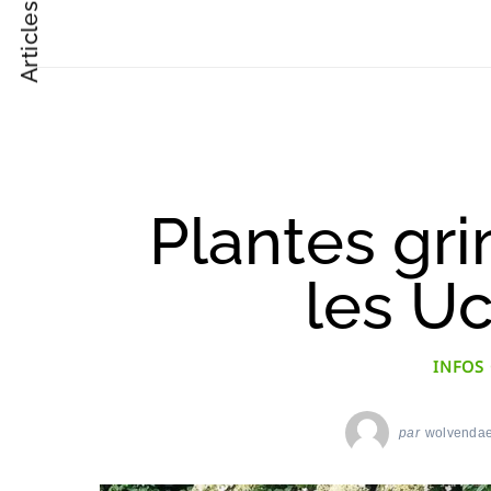
Articles suivant
Post
Navigation
Plantes gr
les Uc
INFOS
par
wolvenda