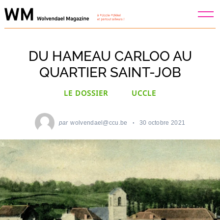
Skip
to
content
DU HAMEAU CARLOO AU
QUARTIER SAINT-JOB
LE DOSSIER
UCCLE
par
wolvendael@ccu.be
30 octobre 2021