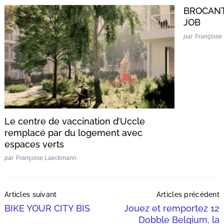
BROCANT
JOB
par
Françoise
Le centre de vaccination d’Uccle
remplacé par du logement avec
espaces verts
par
Françoise Laeckmann
Post
Articles suivant
Articles précédent
Navigation
BIKE YOUR CITY BIS
Jouez et remportez 12
Dobble Belgium, la