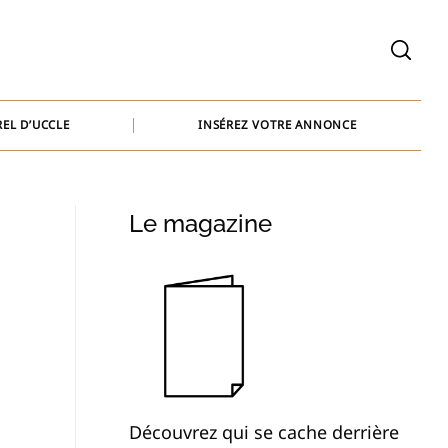
welcome@baammedia.be
bernard@baammedia.be
EL D’UCCLE
INSÉREZ VOTRE ANNONCE
jennifer@baammedia.be
welcome@baammedia.be
Le magazine
bernard@baammedia.be
jennifer@baammedia.be
Découvrez qui se cache derrière