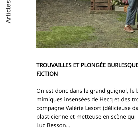
Articles suivant
Post
Navigation
TROUVAILLES ET PLONGÉE BURLESQU
FICTION
On est donc dans le grand guignol, le 
mimiques insensées de Hecq et des tro
compagne Valérie Lesort (délicieuse dan
plasticienne et metteuse en scène qui a
Luc Besson…