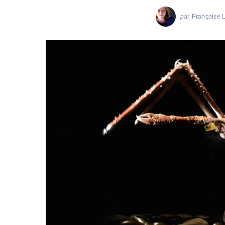
par
Françoise