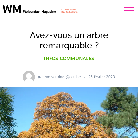
Skip
to
content
Avez-vous un arbre
remarquable ?
INFOS COMMUNALES
par
wolvendael@ccu.be
25 février 2023