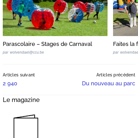
Parascolaire – Stages de Carnaval
Faites la 
par
wolvendael@ccu.be
par
wolvenda
Post
Articles suivant
Articles précédent
Navigation
2 940
Du nouveau au parc
Le magazine