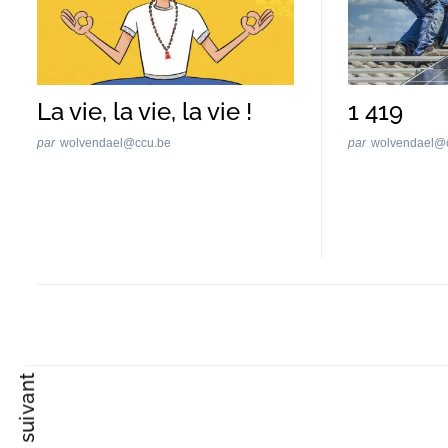
Recherche
pour
La vie, la vie, la vie !
1 419
:
par
wolvendael@ccu.be
par
wolvendael@