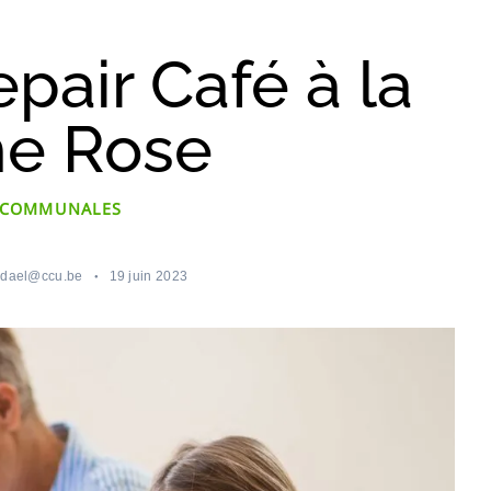
pair Café à la
e Rose
 COMMUNALES
ndael@ccu.be
19 juin 2023