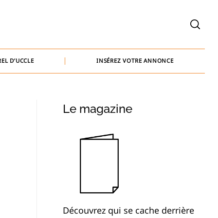
welcome@baammedia.be
bernard@baammedia.be
EL D’UCCLE
INSÉREZ VOTRE ANNONCE
jennifer@baammedia.be
welcome@baammedia.be
Le magazine
bernard@baammedia.be
jennifer@baammedia.be
Découvrez qui se cache derrière