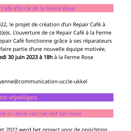
 Café d’Uccle de la Ferme Rose
22, le projet de création d’un Repair Café à
t(e)s. L’ouverture de ce Repair Café à la Ferme
epair Café fonctionne grâce à ses réparateurs
 faire partie d’une nouvelle équipe motivée,
edi 30 juin 2023 à 18h
à la Ferme Rose
citoyenne@communication-uccle-ukkel
ot vrijwilligers
fé in Ukkel van het Hof ten Hove
get 2022 werd het project voor de oprichting