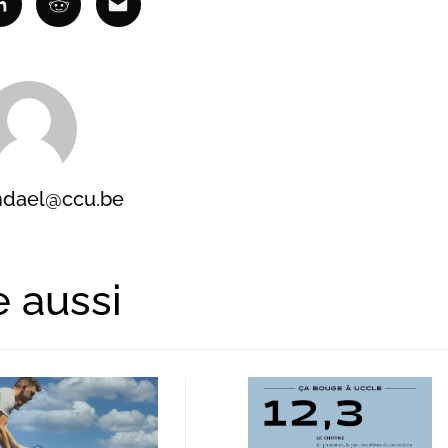
ok
Linkedin
Reddit
Email
ndael@ccu.be
e aussi