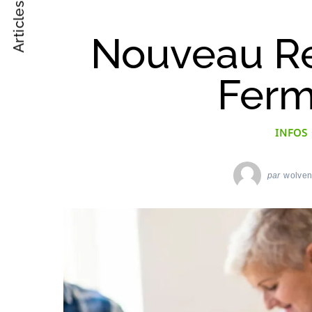
Articles suivant
Post
Navigation
Nouveau Re
Ferm
INFOS
par
wolve