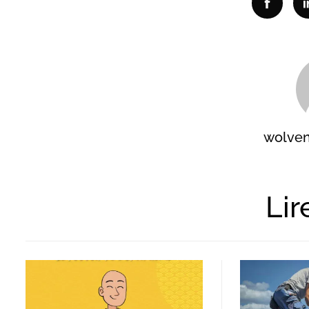
Facebo
wolve
Lir