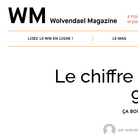
Skip
to
content
LISEZ LE WM EN LIGNE !
LE MAG
Le chiffre
ÇA BO
par
wolve