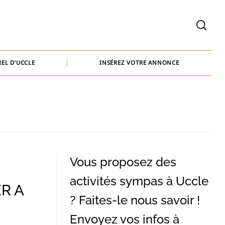
welcome@baammedia.be
bernard@baammedia.be
EL D’UCCLE
INSÉREZ VOTRE ANNONCE
jennifer@baammedia.be
welcome@baammedia.be
bernard@baammedia.be
jennifer@baammedia.be
Vous proposez des
activités sympas à Uccle
ER A
? Faites-le nous savoir !
Envoyez vos infos à