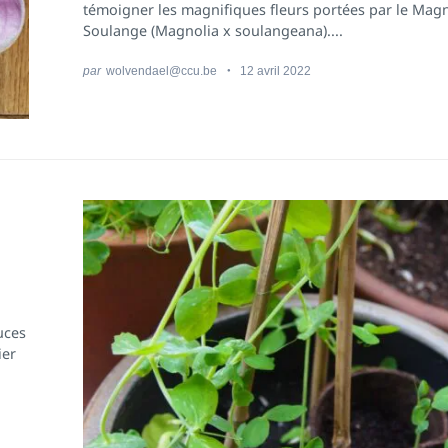
témoigner les magnifiques fleurs portées par le Magn
Soulange (Magnolia x soulangeana)....
par
wolvendael@ccu.be
12 avril 2022
uces
ier