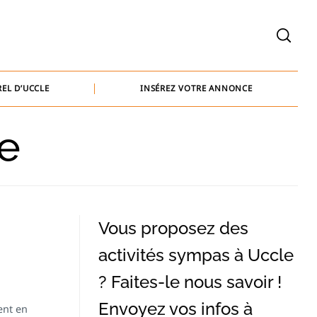
welcome@baammedia.be
bernard@baammedia.be
EL D’UCCLE
INSÉREZ VOTRE ANNONCE
jennifer@baammedia.be
ge
welcome@baammedia.be
bernard@baammedia.be
jennifer@baammedia.be
Vous proposez des
activités sympas à Uccle
? Faites-le nous savoir !
Envoyez vos infos à
ent en