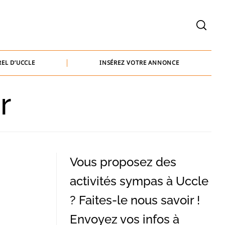
welcome@baammedia.be
bernard@baammedia.be
EL D’UCCLE
INSÉREZ VOTRE ANNONCE
jennifer@baammedia.be
r
welcome@baammedia.be
bernard@baammedia.be
jennifer@baammedia.be
Vous proposez des
activités sympas à Uccle
? Faites-le nous savoir !
Envoyez vos infos à