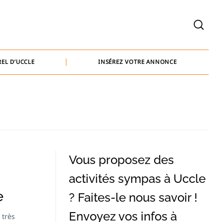
welcome@baammedia.be
bernard@baammedia.be
EL D’UCCLE
INSÉREZ VOTRE ANNONCE
jennifer@baammedia.be
welcome@baammedia.be
bernard@baammedia.be
jennifer@baammedia.be
Vous proposez des
activités sympas à Uccle
e
? Faites-le nous savoir !
Envoyez vos infos à
 très