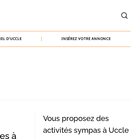
welcome@baammedia.be
bernard@baammedia.be
EL D’UCCLE
INSÉREZ VOTRE ANNONCE
jennifer@baammedia.be
welcome@baammedia.be
bernard@baammedia.be
jennifer@baammedia.be
Vous proposez des
activités sympas à Uccle
es à