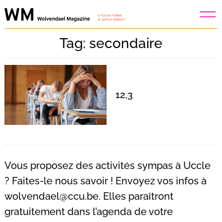
Skip
to
content
Tag: secondaire
12,3
Vous proposez des activités sympas à Uccle
? Faites-le nous savoir ! Envoyez vos infos à
wolvendael@ccu.be
. Elles paraîtront
Recherche
pour
gratuitement dans l’agenda de votre
: