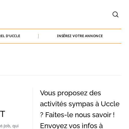
welcome@baammedia.be
bernard@baammedia.be
EL D’UCCLE
INSÉREZ VOTRE ANNONCE
jennifer@baammedia.be
welcome@baammedia.be
bernard@baammedia.be
jennifer@baammedia.be
Vous proposez des
activités sympas à Uccle
NT
? Faites-le nous savoir !
Envoyez vos infos à
t-Job, qui