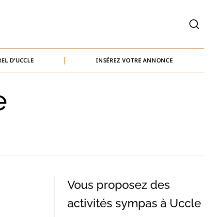
welcome@baammedia.be
bernard@baammedia.be
EL D’UCCLE
INSÉREZ VOTRE ANNONCE
jennifer@baammedia.be
e
welcome@baammedia.be
bernard@baammedia.be
jennifer@baammedia.be
Vous proposez des
activités sympas à Uccle