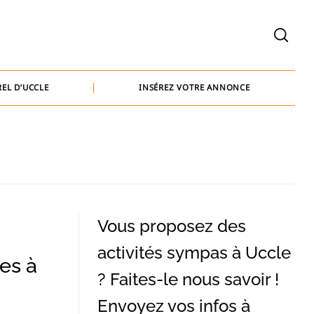
welcome@baammedia.be
bernard@baammedia.be
EL D’UCCLE
INSÉREZ VOTRE ANNONCE
jennifer@baammedia.be
welcome@baammedia.be
bernard@baammedia.be
jennifer@baammedia.be
Vous proposez des
activités sympas à Uccle
es à
? Faites-le nous savoir !
Envoyez vos infos à