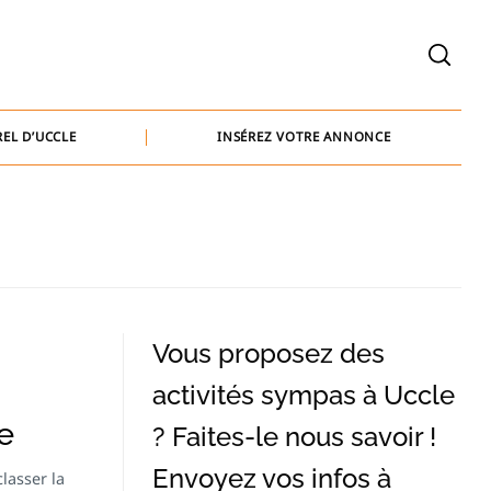
welcome@baammedia.be
bernard@baammedia.be
EL D’UCCLE
INSÉREZ VOTRE ANNONCE
jennifer@baammedia.be
welcome@baammedia.be
bernard@baammedia.be
jennifer@baammedia.be
Vous proposez des
activités sympas à Uccle
e
? Faites-le nous savoir !
Envoyez vos infos à
lasser la