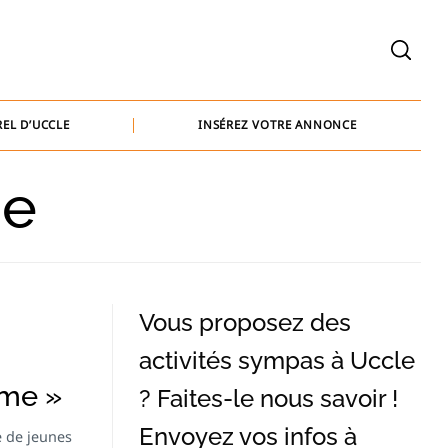
welcome@baammedia.be
bernard@baammedia.be
EL D’UCCLE
INSÉREZ VOTRE ANNONCE
jennifer@baammedia.be
me
welcome@baammedia.be
bernard@baammedia.be
jennifer@baammedia.be
Vous proposez des
activités sympas à Uccle
ime »
? Faites-le nous savoir !
Envoyez vos infos à
e de jeunes