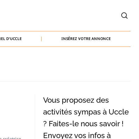
welcome@baammedia.be
bernard@baammedia.be
EL D’UCCLE
INSÉREZ VOTRE ANNONCE
jennifer@baammedia.be
welcome@baammedia.be
bernard@baammedia.be
jennifer@baammedia.be
Vous proposez des
activités sympas à Uccle
? Faites-le nous savoir !
Envoyez vos infos à
e créatrice