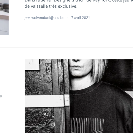
de vaisselle très exclusive.
par
wolvendael@ccu.be
7 avril 2021
ui