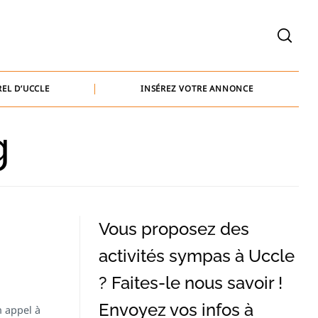
welcome@baammedia.be
bernard@baammedia.be
EL D’UCCLE
INSÉREZ VOTRE ANNONCE
jennifer@baammedia.be
g
welcome@baammedia.be
bernard@baammedia.be
jennifer@baammedia.be
Vous proposez des
activités sympas à Uccle
? Faites-le nous savoir !
Envoyez vos infos à
n appel à